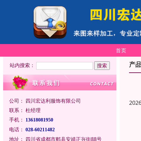
首页
产
站内搜索：
公司：
四川宏达利服饰有限公司
202
联系：
杜经理
手机：
13618081950
电话：
028-60211482
地址：
四川省成都市郫县安靖正兴街88号