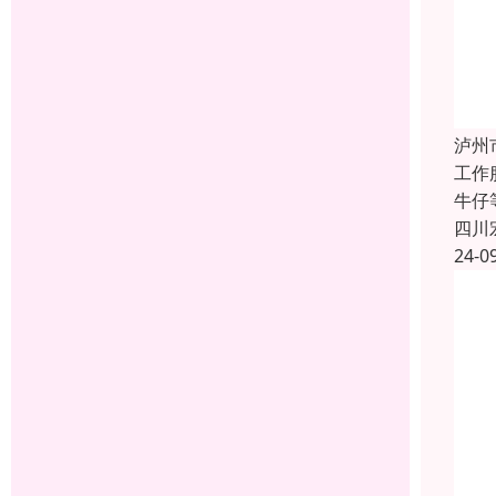
泸州
工作
牛仔
四川
24-0