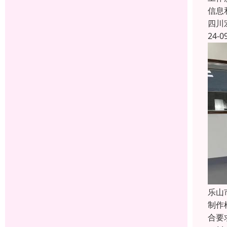
信息
四川
24-0
乐山
制作
合要