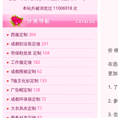
本站共被浏览过 11006918 次
西服定制
304
成都职业装定做
201
价 
劳保鞋批发 定制
104
工作服定做
182
在选
成都围裙定制
62
更加
T恤文化衫定制
133
1.
广告帽定制
128
成都环保袋定制
72
2.
大衣风衣定制
77
3.
商务衬衣定做
83