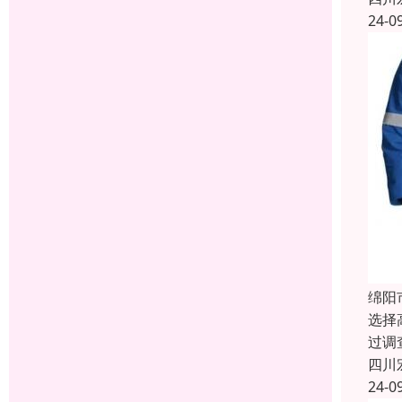
24-0
绵阳
选择
过调
四川
24-0