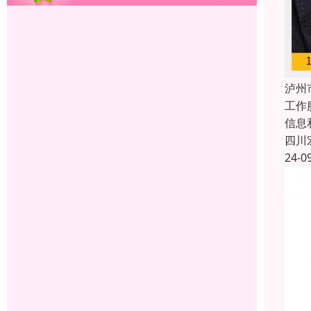
泸州
工作
信息
四川
24-0