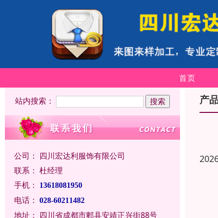
首页
产
站内搜索：
公司：
四川宏达利服饰有限公司
202
联系：
杜经理
手机：
13618081950
电话：
028-60211482
地址：
四川省成都市郫县安靖正兴街88号