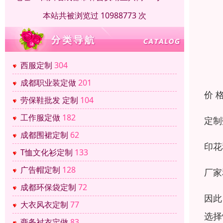
本站共被浏览过 10988773 次
西服定制
304
成都职业装定做
201
价 
劳保鞋批发 定制
104
工作服定做
182
定制
成都围裙定制
62
印花
T恤文化衫定制
133
广告帽定制
128
厂家
成都环保袋定制
72
因此
大衣风衣定制
77
选择
商务衬衣定做
83