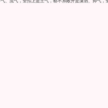
牛气、流气，全扣上是土气，都不系敞开是潇洒、帅气，