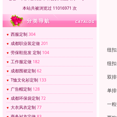
本站共被浏览过 11016971 次
西服定制
304
成都职业装定做
201
纽扣
劳保鞋批发 定制
104
工作服定做
182
纽扣
成都围裙定制
62
双排
T恤文化衫定制
133
广告帽定制
128
单排
成都环保袋定制
72
一粒
大衣风衣定制
77
商务衬衣定做
83