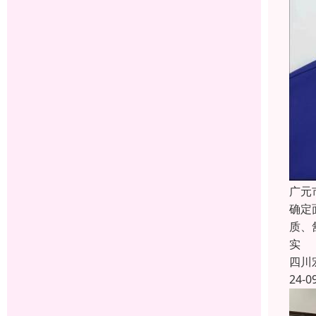
广元
确定
质、
实
四川
24-0