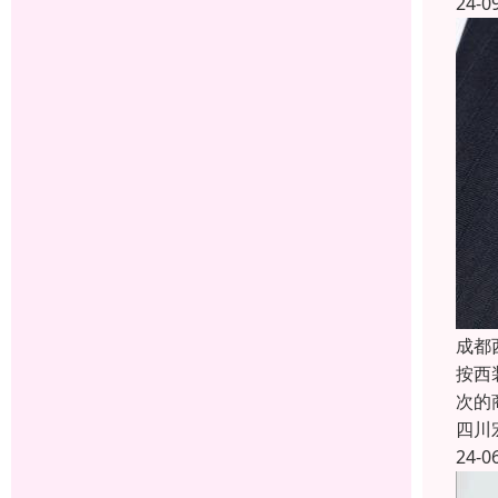
24-0
成都
按西
次的
四川
24-0