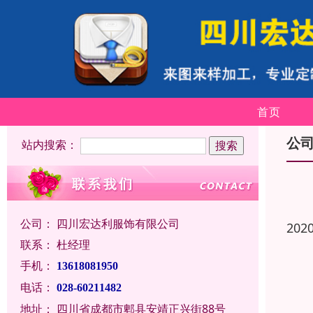
首页
公
站内搜索：
公司：
四川宏达利服饰有限公司
202
联系：
杜经理
手机：
13618081950
电话：
028-60211482
地址：
四川省成都市郫县安靖正兴街88号