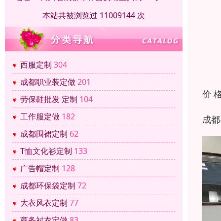
本站共被浏览过 11009144 次
西服定制
304
成都职业装定做
201
价 
劳保鞋批发 定制
104
工作服定做
182
成都
成都围裙定制
62
T恤文化衫定制
133
广告帽定制
128
成都环保袋定制
72
大衣风衣定制
77
商务衬衣定做
83