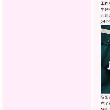
工作
牛仔
四川
24-0
资阳
在了
好地