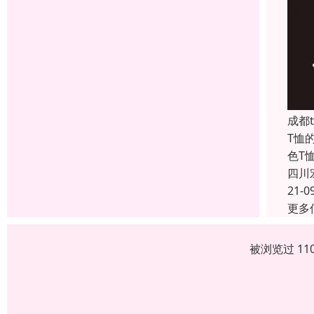
成都
T恤
色T
四川
21-0
更多
被浏览过 11