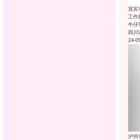
宜宾
工作
牛仔
四川
24-0
泸州