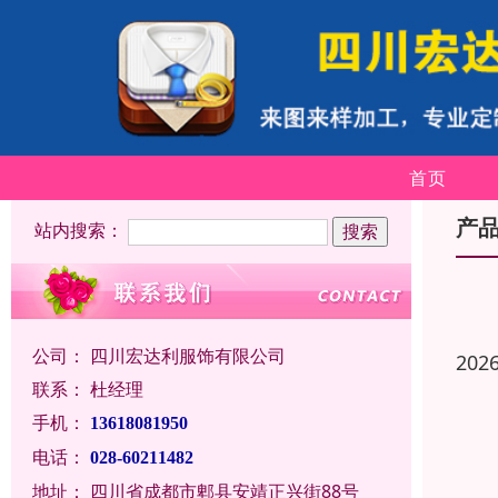
首页
产
站内搜索：
公司：
四川宏达利服饰有限公司
202
联系：
杜经理
手机：
13618081950
电话：
028-60211482
地址：
四川省成都市郫县安靖正兴街88号